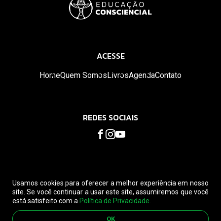
ACESSE
Home
Quem Somos
Livros
Agenda
Contato
REDES SOCIAIS
Usamos cookies para oferecer a melhor experiência em nosso
site. Se você continuar a usar este site, assumiremos que você
está satisfeito com a
Política de Privacidade
.
© 2026. Educação Consciencial. Todos os direitos reservados.
Leia nossa
Política de privacidade
e
Política de Cancelamento
OK