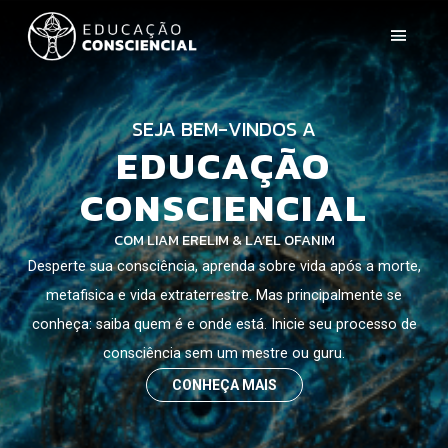
SEJA BEM-VINDOS A
SEJA BEM-VINDO A
EDUCAÇÃO
EDUCAÇÃO
CONSCIENCIAL
CONSCIENCIAL
COM LIAM ERELIM & LA’EL OFANIM
COM LIAM ERELIM
Desperte sua consciência, aprenda sobre vida após a morte,
Desperte sua consciência, aprenda sobre vida após a morte,
metafisica e vida extraterrestre. Mas principalmente se
metafisica, vida extraterrestre e muito mais. Mas
principalmente se conheça: saiba quem é e onde está; você,
conheça: saiba quem é e onde está. Inicie seu processo de
por você mesmo sem precisar de um mestre ou um guru.
consciência sem um mestre ou guru.
CONHEÇA MAIS
CONHEÇA MAIS