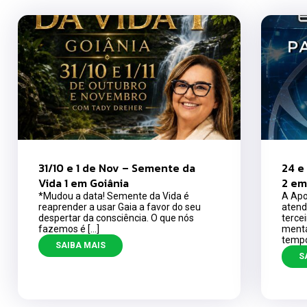
31/10 e 1 de Nov – Semente da
24 e
Vida 1 em Goiânia
2 em
*Mudou a data! Semente da Vida é
A Apo
reaprender a usar Gaia a favor do seu
atend
despertar da consciência. O que nós
terce
fazemos é […]
menta
tempo
SAIBA MAIS
S