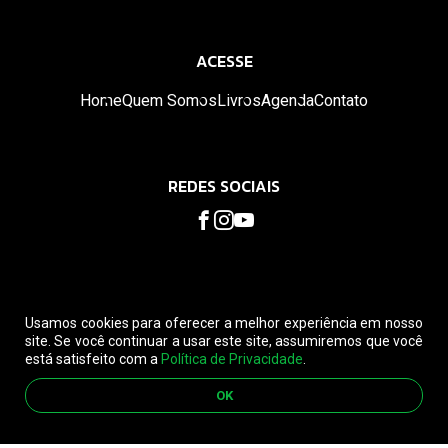
ACESSE
Home
Quem Somos
Livros
Agenda
Contato
REDES SOCIAIS
Usamos cookies para oferecer a melhor experiência em nosso
site. Se você continuar a usar este site, assumiremos que você
© 2026. Educação Consciencial. Todos os direitos reservados.
está satisfeito com a
Política de Privacidade
.
Leia nossa
Política de privacidade
e
Política de Cancelamento
OK