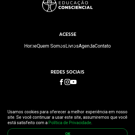
ACESSE
Home
Quem Somos
Livros
Agenda
Contato
REDES SOCIAIS
Usamos cookies para oferecer a melhor experiência em nosso
site. Se você continuar a usar este site, assumiremos que você
está satisfeito com a
Política de Privacidade
.
© 2026. Educação Consciencial. Todos os direitos reservados.
Leia nossa
Política de privacidade
e
Política de Cancelamento
OK