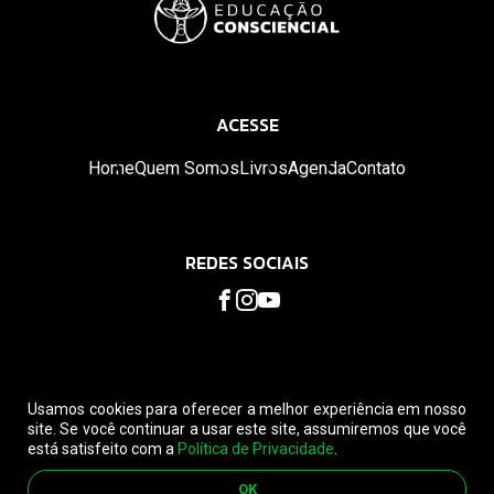
ACESSE
Home
Quem Somos
Livros
Agenda
Contato
REDES SOCIAIS
Usamos cookies para oferecer a melhor experiência em nosso
site. Se você continuar a usar este site, assumiremos que você
está satisfeito com a
Política de Privacidade
.
© 2026. Educação Consciencial. Todos os direitos reservados.
Leia nossa
Política de privacidade
e
Política de Cancelamento
OK